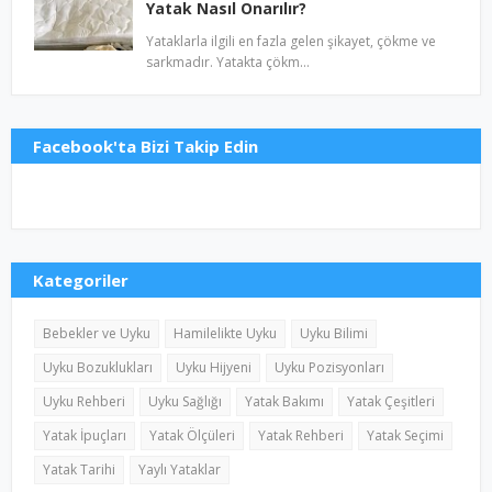
Yatak Nasıl Onarılır?
Yataklarla ilgili en fazla gelen şikayet, çökme ve
sarkmadır. Yatakta çökm…
Facebook'ta Bizi Takip Edin
Kategoriler
Bebekler ve Uyku
Hamilelikte Uyku
Uyku Bilimi
Uyku Bozuklukları
Uyku Hijyeni
Uyku Pozisyonları
Uyku Rehberi
Uyku Sağlığı
Yatak Bakımı
Yatak Çeşitleri
Yatak İpuçları
Yatak Ölçüleri
Yatak Rehberi
Yatak Seçimi
Yatak Tarihi
Yaylı Yataklar