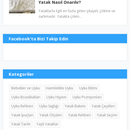
Yatak Nasıl Onarılır?
Yataklarla ilgili en fazla gelen şikayet, çökme ve
sarkmadır. Yatakta çökm…
Facebook'ta Bizi Takip Edin
Kategoriler
Bebekler ve Uyku
Hamilelikte Uyku
Uyku Bilimi
Uyku Bozuklukları
Uyku Hijyeni
Uyku Pozisyonları
Uyku Rehberi
Uyku Sağlığı
Yatak Bakımı
Yatak Çeşitleri
Yatak İpuçları
Yatak Ölçüleri
Yatak Rehberi
Yatak Seçimi
Yatak Tarihi
Yaylı Yataklar