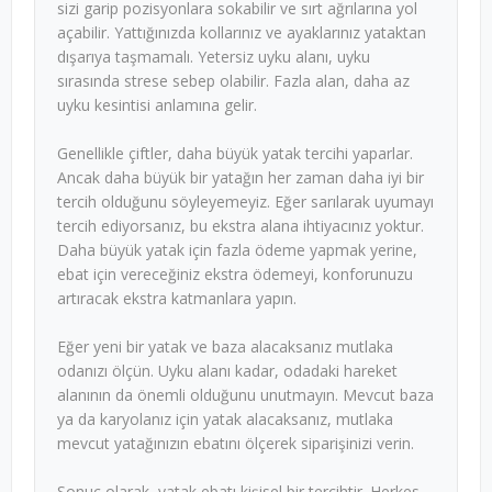
sizi garip pozisyonlara sokabilir ve sırt ağrılarına yol
açabilir. Yattığınızda kollarınız ve ayaklarınız yataktan
dışarıya taşmamalı. Yetersiz uyku alanı, uyku
sırasında strese sebep olabilir. Fazla alan, daha az
uyku kesintisi anlamına gelir.
Genellikle çiftler, daha büyük yatak tercihi yaparlar.
Ancak daha büyük bir yatağın her zaman daha iyi bir
tercih olduğunu söyleyemeyiz. Eğer sarılarak uyumayı
tercih ediyorsanız, bu ekstra alana ihtiyacınız yoktur.
Daha büyük yatak için fazla ödeme yapmak yerine,
ebat için vereceğiniz ekstra ödemeyi, konforunuzu
artıracak ekstra katmanlara yapın.
Eğer yeni bir yatak ve baza alacaksanız mutlaka
odanızı ölçün. Uyku alanı kadar, odadaki hareket
alanının da önemli olduğunu unutmayın. Mevcut baza
ya da karyolanız için yatak alacaksanız, mutlaka
mevcut yatağınızın ebatını ölçerek siparişinizi verin.
Sonuç olarak, yatak ebatı kişisel bir tercihtir. Herkes