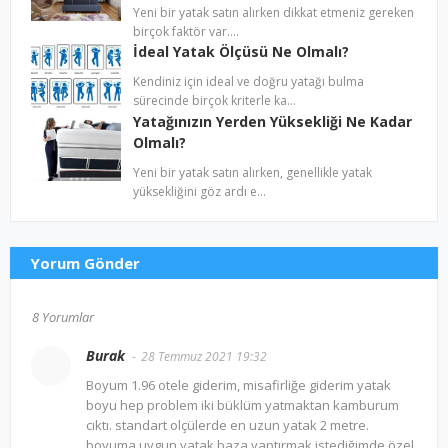
Yeni bir yatak satın alırken dikkat etmeniz gereken
birçok faktör var.…
İdeal Yatak Ölçüsü Ne Olmalı?
Kendiniz için ideal ve doğru yatağı bulma
sürecinde birçok kriterle ka…
Yatağınızın Yerden Yüksekliği Ne Kadar
Olmalı?
Yeni bir yatak satın alırken, genellikle yatak
yüksekliğini göz ardı e…
Yorum Gönder
8 Yorumlar
Burak
28 Temmuz 2021 19:32
Boyum 1.96 otele giderim, misafirliğe giderim yatak
boyu hep problem iki büklüm yatmaktan kamburum
cıktı. standart olçülerde en uzun yatak 2 metre.
boyuma uygun yatak baza yaptırmak istediğimde özel