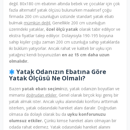
değil. 80x180 cm ebatının altında bebek ve çocuklar için çok
fazla alternatif yatak ölçüsü bulunurken maalesef çoğu
firmada 200 cm uzunluğun üstünde standart yatak ebatı
bulmak
mümkün değil.
Genellikle 200 cm uzunluğun
üzerindeki yataklar,
özel ölçü yatak
olarak tabir ediliyor ve
ekstra fiyatlar talep ediliyor. Dolayısıyla 190-195 boyuna
sahip kişiler çoğu zaman 200 cm uzunluğa sahip yataklarda
iki büklüm yatıyorlar. Ancak rahat ve kaliteli bir uyku için
yatağınız kendi boyunuzdan
en az 15 cm daha uzun
olmalıdır.
Yatak Odanızın Ebatına Göre
Yatak Ölçüsü Ne Olmalı?
Bazen
yatak ebatı seçimi
nizi, yatak odanızın boyutları ve
mimarisi
doğrudan etkiler.
Genel olarak birçok kişi geniş bir
yatak almak ister. Ancak uyku alanındaki konforu arttırmak
isterken, yatak odasındaki hareket alanı daralır. Doğrudan
olmasa da dolaylı olarak bu da
uyku konforunuzu
olumsuz etkiler.
Çünkü kimse hareket alanı olmayan bir
odada rahat edemez. Yatak odasındaki hareket alanını