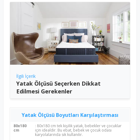
İlgili İçerik
Yatak Ölçüsü Seçerken Dikkat
Edilmesi Gerekenler
Yatak Ölçüsü Boyutları Karşılaştırması
80x180
: 80x180 cm tek kişilik yatak, bebekler ve çocuklar
cm
için idealdir. Bu ebat, bebek ve çocuk odası
karyolalarında sık kullanılır.