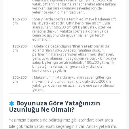
uyumasını sağlayacak kadar geniştir. 150x200 cm
yatak, çiftlerin her birine, rahat hareket etme imkanı
verirken, sarılarak uyumayı sevenler için de
yeterince yakın olma fırsatı verir.
160x200
: Son yıllarda çok fazla tercih edilmeye başlanan çift
cm
kişilik yatak ebatıdır. Çiftin her birine 80 cm uyku
alanı sunar. 160x200 cm çift kişilik yatak, özellikle
rahatına düşkün, yatakta çok fazla dönen ya da
cenin pozisyonunda uyuyan kişiler için tercih
edilmelidir.
180x200
: Otellerde beğendiğiniz ‘
Kral Yatak
’ olarak da
cm
adlandırılan 180x200 ebatı, rahatına düşkün,
partnerinin hareketlerinden etkilenmek istemeyen,
geniş uyku alanına ihtiyaç duyan ve büyük bir odaya
sahip kişiler için tercih edilebilir. 180x200 çift kişilik
bir yatağınız varsa, her geceniz 5 yıldızlı otel
konforunda geçebilir.
200x200
: Maksimum miktarda uyku alanı seven çiftler için
cm
mükemmeldir. Unutmayın; çift kişilik 200x200 cm
yatak için odanızın
en az 3 metre ene sahip olması
gerekir.
Boyunuza Göre Yatağınızın
Uzunluğu Ne Olmalı?
Yazımızın başında da belirttiğimiz gibi standart ebatlarda
bile çok fazla yatak ebatı seçeneğiniz var. Ancak yeterli mi,