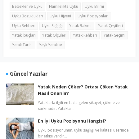
Bebekler ve Uyku
Hamilelikte Uyku
Uyku Bilimi
Uyku Bozuklukları
Uyku Hijyeni
Uyku Pozisyonları
Uyku Rehberi
Uyku Sağlığı
Yatak Bakımı
Yatak Çeşitleri
Yatak İpuçları
Yatak Ölçüleri
Yatak Rehberi
Yatak Seçimi
Yatak Tarihi
Yaylı Yataklar
Güncel Yazılar
Yatak Neden Çöker? Ortası Çöken Yatak
Nasıl Onarılır?
Yataklarla ilgili en fazla gelen şikayet, çökme ve
sarkmadır. Yatakta …
En İyi Uyku Pozisyonu Hangisi?
Uyku pozisyonunun, uyku sağlığı ve kalitesi üzerinde
bir etkisi vardır…