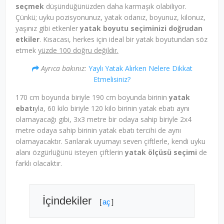
seçmek
düşündüğünüzden daha karmaşık olabiliyor.
Çünkü; uyku pozisyonunuz, yatak odanız, boyunuz, kilonuz,
yaşınız gibi etkenler
yatak boyutu seçiminizi doğrudan
etkiler
. Kısacası, herkes için ideal bir yatak boyutundan söz
etmek
yüzde 100 doğru değildir.
Ayrıca bakınız:
Yaylı Yatak Alırken Nelere Dikkat
Etmelisiniz?
170 cm boyunda biriyle 190 cm boyunda birinin
yatak
ebatı
yla, 60 kilo biriyle 120 kilo birinin yatak ebatı aynı
olamayacağı gibi, 3x3 metre bir odaya sahip biriyle 2x4
metre odaya sahip birinin yatak ebatı tercihi de aynı
olamayacaktır. Sarılarak uyumayı seven çiftlerle, kendi uyku
alanı özgürlüğünü isteyen çiftlerin
yatak ölçüsü seçimi
de
farklı olacaktır.
İçindekiler
[
aç
]