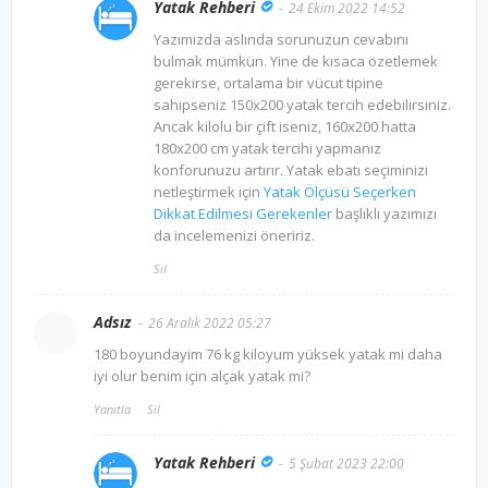
Yatak Rehberi
24 Ekim 2022 14:52
Yazımızda aslında sorunuzun cevabını
bulmak mümkün. Yine de kısaca özetlemek
gerekirse, ortalama bir vücut tipine
sahipseniz 150x200 yatak tercih edebilirsiniz.
Ancak kilolu bir çift iseniz, 160x200 hatta
180x200 cm yatak tercihi yapmanız
konforunuzu artırır. Yatak ebatı seçiminizi
netleştirmek için
Yatak Ölçüsü Seçerken
Dikkat Edilmesi Gerekenler
başlıklı yazımızı
da incelemenizi öneririz.
Sil
Adsız
26 Aralık 2022 05:27
180 boyundayim 76 kg kiloyum yüksek yatak mi daha
iyi olur benim için alçak yatak mi?
Yanıtla
Sil
Yatak Rehberi
5 Şubat 2023 22:00