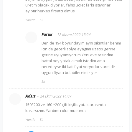
üretim olacak diyorlar, fahiş ucret farkı istiyorlar.
ayıptır herkes fırsatcı olmus
Yanıtla
Sil
Faruk
12 Kasım 2022 15:24
Ben de 194 boyundayim.ayni sikintilar benim
icin de gecerli solye ayagimi uzatip gerine
gerine uyuyamiyorum.Yeni eve tasindim
battal boy yatak almak istedim ama
neredeyse iki kati fiyat veryorlar varmidir
uygun fiyata bulabileceimiz yer
Sil
Adsız
24 Ekim 2022 14:07
150*200 ve 160 *200 çift kişilik yatak arasında
kararsızım. Yardımcı olur musunuz
Yanıtla
Sil