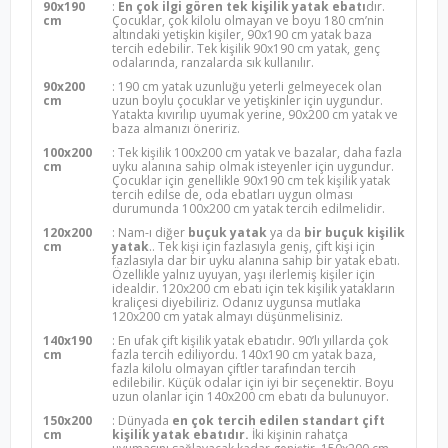
90x190
:
En çok ilgi gören tek kişilik yatak ebatı
dır.
cm
Çocuklar, çok kilolu olmayan ve boyu 180 cm’nin
altındaki yetişkin kişiler, 90x190 cm yatak baza
tercih edebilir. Tek kişilik 90x190 cm yatak, genç
odalarında, ranzalarda sık kullanılır.
90x200
: 190 cm yatak uzunluğu yeterli gelmeyecek olan
cm
uzun boylu çocuklar ve yetişkinler için uygundur.
Yatakta kıvırılıp uyumak yerine, 90x200 cm yatak ve
baza almanızı öneririz.
100x200
: Tek kişilik 100x200 cm yatak ve bazalar, daha fazla
cm
uyku alanına sahip olmak isteyenler için uygundur.
Çocuklar için genellikle 90x190 cm tek kişilik yatak
tercih edilse de, oda ebatları uygun olması
durumunda 100x200 cm yatak tercih edilmelidir.
120x200
: Nam-ı diğer
buçuk yatak
ya da
bir buçuk kişilik
cm
yatak
.. Tek kişi için fazlasıyla geniş, çift kişi için
fazlasıyla dar bir uyku alanına sahip bir yatak ebatı.
Özellikle yalnız uyuyan, yaşı ilerlemiş kişiler için
idealdir. 120x200 cm ebatı için tek kişilik yatakların
kraliçesi diyebiliriz. Odanız uygunsa mutlaka
120x200 cm yatak almayı düşünmelisiniz.
140x190
: En ufak çift kişilik yatak ebatıdır. 90’lı yıllarda çok
cm
fazla tercih ediliyordu. 140x190 cm yatak baza,
fazla kilolu olmayan çiftler tarafından tercih
edilebilir. Küçük odalar için iyi bir seçenektir. Boyu
uzun olanlar için 140x200 cm ebatı da bulunuyor.
150x200
: Dünyada
en çok tercih edilen standart çift
cm
kişilik yatak ebatıdır.
İki kişinin rahatça