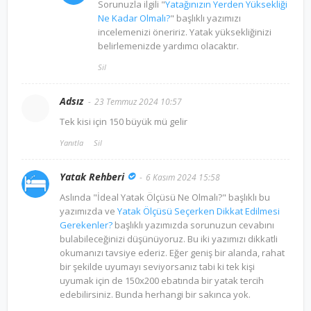
Sorunuzla ilgili "
Yatağınızın Yerden Yüksekliği
Ne Kadar Olmalı?
" başlıklı yazımızı
incelemenizi öneririz. Yatak yüksekliğinizi
belirlemenizde yardımcı olacaktır.
Sil
Adsız
23 Temmuz 2024 10:57
Tek kisi için 150 büyük mü gelir
Yanıtla
Sil
Yatak Rehberi
6 Kasım 2024 15:58
Aslında "İdeal Yatak Ölçüsü Ne Olmalı?" başlıklı bu
yazımızda ve
Yatak Ölçüsü Seçerken Dikkat Edilmesi
Gerekenler?
başlıklı yazımızda sorunuzun cevabını
bulabileceğinizi düşünüyoruz. Bu iki yazımızı dikkatli
okumanızı tavsiye ederiz. Eğer geniş bir alanda, rahat
bir şekilde uyumayı seviyorsanız tabi ki tek kişi
uyumak için de 150x200 ebatında bir yatak tercih
edebilirsiniz. Bunda herhangi bir sakınca yok.