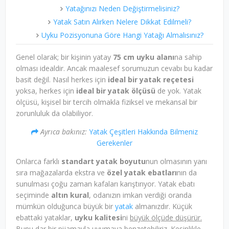
Yatağınızı Neden Değiştirmelisiniz?
Yatak Satın Alırken Nelere Dikkat Edilmeli?
Uyku Pozisyonuna Göre Hangi Yatağı Almalısınız?
Genel olarak; bir kişinin yatay
75 cm uyku alanı
na sahip
olması idealdir. Ancak maalesef sorumuzun cevabı bu kadar
basit değil. Nasıl herkes için
ideal bir yatak reçetesi
yoksa, herkes için
ideal bir yatak ölçüsü
de yok. Yatak
ölçüsü, kişisel bir tercih olmakla fiziksel ve mekansal bir
zorunluluk da olabiliyor.
Ayrıca bakınız:
Yatak Çeşitleri Hakkında Bilmeniz
Gerekenler
Onlarca farklı
standart yatak boyutu
nun olmasının yanı
sıra mağazalarda ekstra ve
özel yatak ebatları
nın da
sunulması çoğu zaman kafaları karıştırıyor. Yatak ebatı
seçiminde
altın kural
, odanızın imkan verdiği oranda
mümkün olduğunca büyük bir
yatak
almanızdır. Küçük
ebattaki yataklar,
uyku kalitesi
ni
büyük ölçüde düşürür.
Bunu dar bir pijamayla uyumaya benzetebiliriz. Kesinlikle